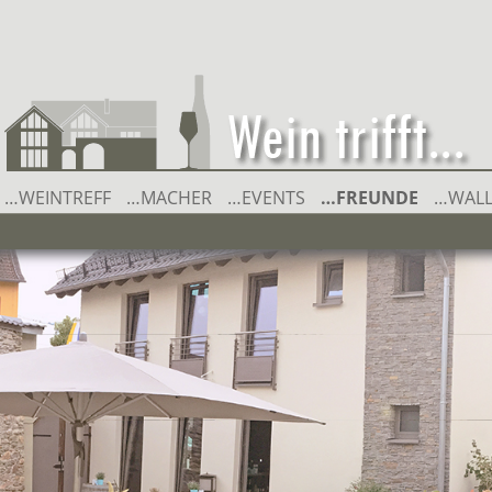
…WEINTREFF
…MACHER
…EVENTS
Springe zum Inhalt
…FREUNDE
…WAL
666 METALWINES GBR
RAINER ECKES – WEIN UND 
WEINGUT BERND ECKES
WEINGUT DATZ & LADENBU
WEINGUT F.E. SCHOTT
WEINGUT FRANZ JÄCKEL