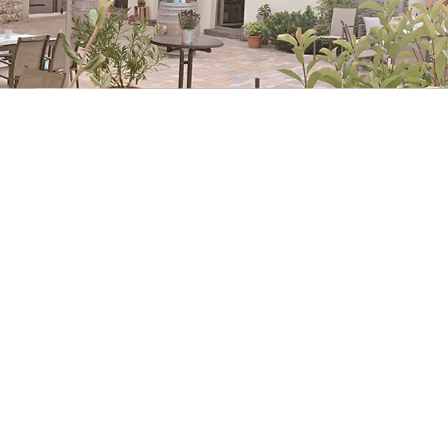
WEINGUT HERMANN HEINRIC
WEINGUT JOHANNISHOF
WEINGUT JOSEF JAECKEL
WEINGUT KROLLA
WEINGUT KRONENBERGER
WEINGUT KÜFEREI WEIS
WEINGUT MINDNICH
WEINGUT NORBERT ECKES
WEINGUT PRINZ SALM
WEINGUT SCHMITT-PEITZ
WEINGUT SONNENBORNER