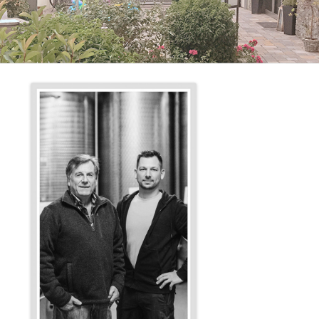
H PEITZ
HOF
 HOF