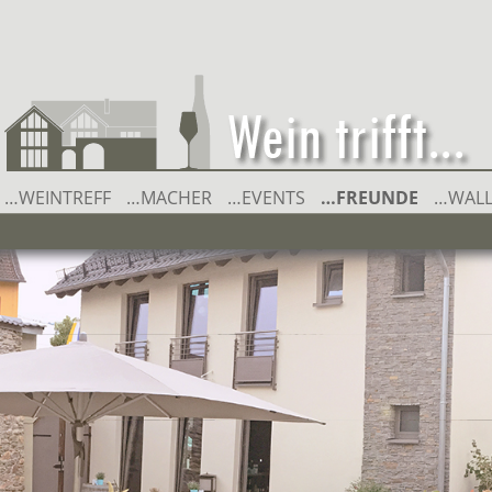
…WEINTREFF
…MACHER
…EVENTS
Springe zum Inhalt
…FREUNDE
…WAL
666 METALWINES GBR
RAINER ECKES – WEIN UND 
WEINGUT BERND ECKES
WEINGUT DATZ & LADENBU
WEINGUT F.E. SCHOTT
WEINGUT FRANZ JÄCKEL