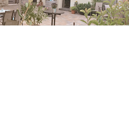
WEINGUT HERMANN HEINRIC
WEINGUT JOHANNISHOF
WEINGUT JOSEF JAECKEL
WEINGUT KROLLA
WEINGUT KRONENBERGER
WEINGUT KÜFEREI WEIS
WEINGUT MINDNICH
WEINGUT NORBERT ECKES
WEINGUT PRINZ SALM
WEINGUT SCHMITT-PEITZ
WEINGUT SONNENBORNER